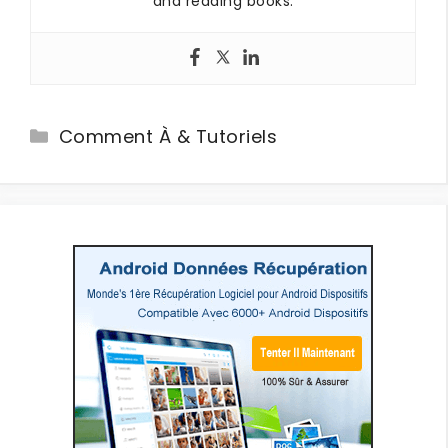
and reading books.
Categories
Comment À & Tutoriels