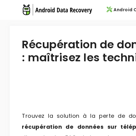
Skip
Android O
to
content
Récupération de don
: maîtrisez les tech
Trouvez la solution à la perte de d
récupération de données sur télé